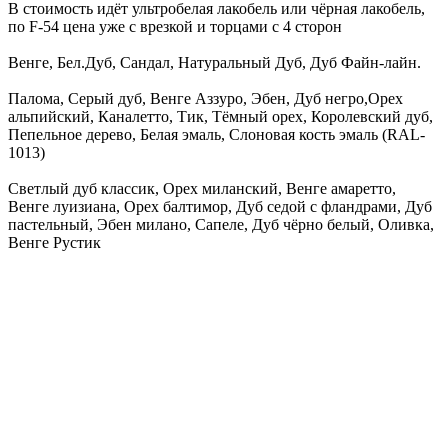
В стоимость идёт ультробелая лакобель или чёрная лакобель,
по F-54 цена уже с врезкой и торцами с 4 сторон
Венге, Бел.Дуб, Сандал, Натуральный Дуб, Дуб Файн-лайн.
Палома, Серый дуб, Венге Аззуро, Эбен, Дуб негро,Орех
альпийский, Каналетто, Тик, Тёмный орех, Королевский дуб,
Пепельное дерево, Белая эмаль, Слоновая кость эмаль (RAL-
1013)
Светлый дуб классик, Орех миланский, Венге амаретто,
Венге луизиана, Орех балтимор, Дуб седой с фландрами, Дуб
пастельный, Эбен милано, Сапеле, Дуб чёрно белый, Оливка,
Венге Рустик