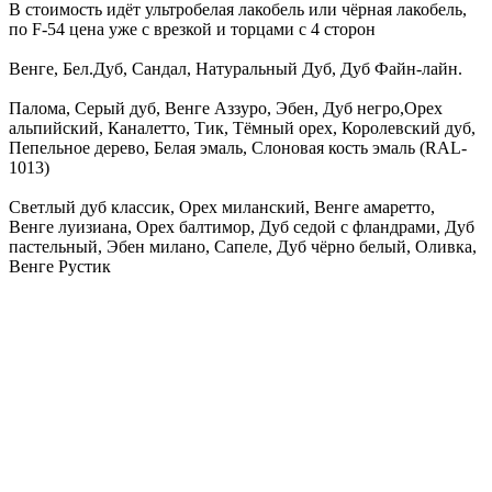
В стоимость идёт ультробелая лакобель или чёрная лакобель,
по F-54 цена уже с врезкой и торцами с 4 сторон
Венге, Бел.Дуб, Сандал, Натуральный Дуб, Дуб Файн-лайн.
Палома, Серый дуб, Венге Аззуро, Эбен, Дуб негро,Орех
альпийский, Каналетто, Тик, Тёмный орех, Королевский дуб,
Пепельное дерево, Белая эмаль, Слоновая кость эмаль (RAL-
1013)
Светлый дуб классик, Орех миланский, Венге амаретто,
Венге луизиана, Орех балтимор, Дуб седой с фландрами, Дуб
пастельный, Эбен милано, Сапеле, Дуб чёрно белый, Оливка,
Венге Рустик