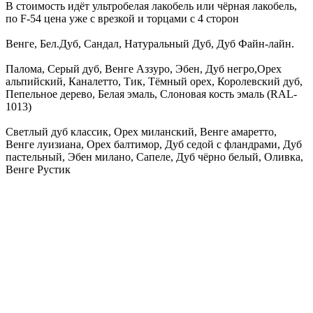
В стоимость идёт ультробелая лакобель или чёрная лакобель,
по F-54 цена уже с врезкой и торцами с 4 сторон
Венге, Бел.Дуб, Сандал, Натуральный Дуб, Дуб Файн-лайн.
Палома, Серый дуб, Венге Аззуро, Эбен, Дуб негро,Орех
альпийский, Каналетто, Тик, Тёмный орех, Королевский дуб,
Пепельное дерево, Белая эмаль, Слоновая кость эмаль (RAL-
1013)
Светлый дуб классик, Орех миланский, Венге амаретто,
Венге луизиана, Орех балтимор, Дуб седой с фландрами, Дуб
пастельный, Эбен милано, Сапеле, Дуб чёрно белый, Оливка,
Венге Рустик