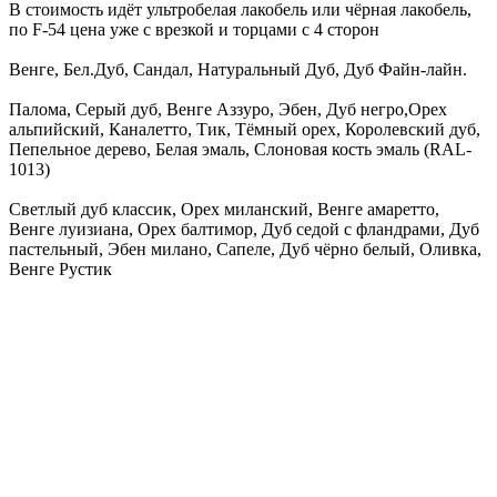
В стоимость идёт ультробелая лакобель или чёрная лакобель,
по F-54 цена уже с врезкой и торцами с 4 сторон
Венге, Бел.Дуб, Сандал, Натуральный Дуб, Дуб Файн-лайн.
Палома, Серый дуб, Венге Аззуро, Эбен, Дуб негро,Орех
альпийский, Каналетто, Тик, Тёмный орех, Королевский дуб,
Пепельное дерево, Белая эмаль, Слоновая кость эмаль (RAL-
1013)
Светлый дуб классик, Орех миланский, Венге амаретто,
Венге луизиана, Орех балтимор, Дуб седой с фландрами, Дуб
пастельный, Эбен милано, Сапеле, Дуб чёрно белый, Оливка,
Венге Рустик