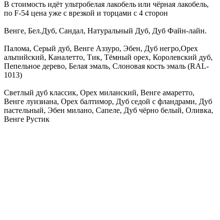
В стоимость идёт ультробелая лакобель или чёрная лакобель,
по F-54 цена уже с врезкой и торцами с 4 сторон
Венге, Бел.Дуб, Сандал, Натуральный Дуб, Дуб Файн-лайн.
Палома, Серый дуб, Венге Аззуро, Эбен, Дуб негро,Орех
альпийский, Каналетто, Тик, Тёмный орех, Королевский дуб,
Пепельное дерево, Белая эмаль, Слоновая кость эмаль (RAL-
1013)
Светлый дуб классик, Орех миланский, Венге амаретто,
Венге луизиана, Орех балтимор, Дуб седой с фландрами, Дуб
пастельный, Эбен милано, Сапеле, Дуб чёрно белый, Оливка,
Венге Рустик