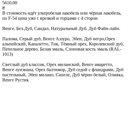
5610,00
₴
В стоимость идёт ультробелая лакобель или чёрная лакобель,
по F-54 цена уже с врезкой и торцами с 4 сторон
Венге, Бел.Дуб, Сандал, Натуральный Дуб, Дуб Файн-лайн.
Палома, Серый дуб, Венге Аззуро, Эбен, Дуб негро,Орех
альпийский, Каналетто, Тик, Тёмный орех, Королевский дуб,
Пепельное дерево, Белая эмаль, Слоновая кость эмаль (RAL-
1013)
Светлый дуб классик, Орех миланский, Венге амаретто,
Венге луизиана, Орех балтимор, Дуб седой с фландрами, Дуб
пастельный, Эбен милано, Сапеле, Дуб чёрно белый, Оливка,
Венге Рустик